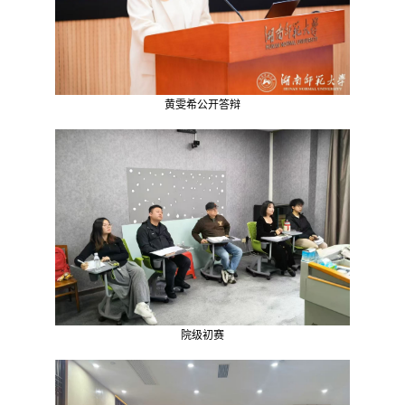
黄雯希公开答辩
院级初赛