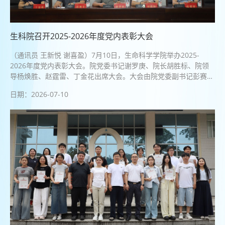
生科院召开2025-2026年度党内表彰大会
（通讯员 王新悦 谢喜盈）7月10日，生命科学学院举办2025-
2026年度党内表彰大会。院党委书记谢罗庚、院长胡胜标、院领
导杨焕胜、赵霆雷、丁金花出席大会。大会由院党委副书记彭赛丰
主持，全院党员代表100余人参加大会。大会在庄严的国歌声中拉
日期：2026-07-10
开帷幕。胡胜标宣读了《中共湖南师范大学生命科学学院委员会...