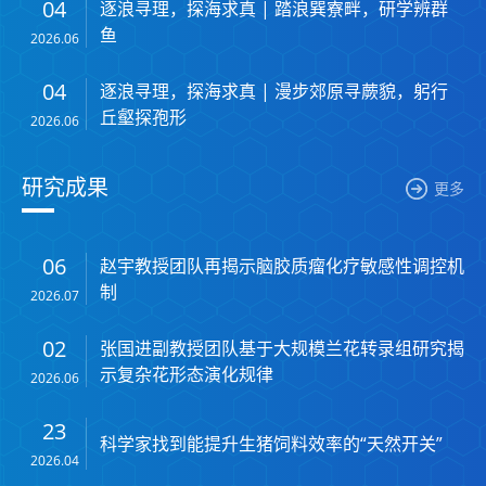
04
逐浪寻理，探海求真 | 踏浪巽寮畔，研学辨群
鱼
2026.06
04
逐浪寻理，探海求真 | 漫步郊原寻蕨貌，躬行
丘壑探孢形
2026.06
研究成果
更多
06
赵宇教授团队再揭示脑胶质瘤化疗敏感性调控机
制
2026.07
02
张国进副教授团队基于大规模兰花转录组研究揭
示复杂花形态演化规律
2026.06
23
2026.04