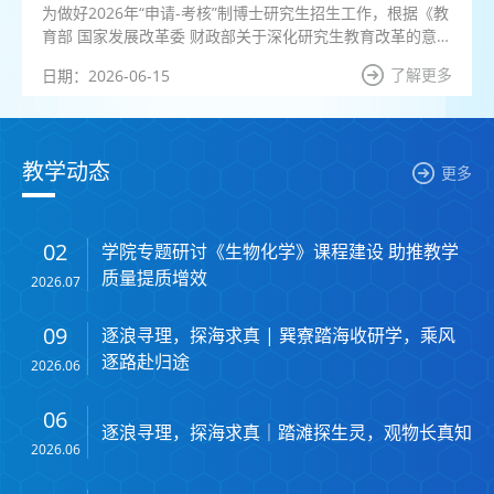
为做好2026年“申请-考核”制博士研究生招生工作，根据《教
育部 国家发展改革委 财政部关于深化研究生教育改革的意
见》（教研〔2013〕1号）、《关于印发<湖南师范大学博士
了解更多
日期：2026-06-15
研究生招生“申请-考核”制实施办法（试行）>的通知》（校
行发研究生字〔2016〕86号）和《关于做好2026年“申请-考
核”制博士研究生招生工作的通知》文件精神，结合学院实
际，特制定生命科学学院2026年第二批学术学位博士研究生
教学动态
更多
“申请-考核”制招生方案，现...
02
学院专题研讨《生物化学》课程建设 助推教学
质量提质增效
2026.07
09
逐浪寻理，探海求真 | 巽寮踏海收研学，乘风
逐路赴归途
2026.06
06
逐浪寻理，探海求真｜踏滩探生灵，观物长真知
2026.06