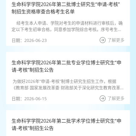
生物技术与工程姚佳秀王颖81.7挂容明强制药工程邓仟何定
生命科学学院2026年第二批博士研究生“申请-考核”
庚93.
制招生资格审查合格考生名单
经考生本人申请、学院对考生的申请材料进行审核后，确
定以下考生初审合格，同意参加学院综合考核。序号考生编
号考生姓名报考专业名称报考博导姓名初审结果
了解更多
日期：2026-06-23
11054297710陈北龙动物学周琼合格21054297698王浩臣遗
传学范雄伟合格31054297642张慧生理学何善平合格
41054297562李华秋生理学何善平合格51054297672黄劲辉
生物与医药刘少军合格61054297636李旭东生物与医药王智
生命科学学院2026年第二批专业学位博士研究生“申
合格71054297608邓仟生物与医药何定庚合格81054297587
请-考核”制招生公告
何...
为做好2026年“申请-考核”制博士研究生招生工作，根据
《教育部 国家发展改革委 财政部关于深化研究生教育改革的
意见》（教研〔2013〕1号）、《关于印发<湖南师范大学博
了解更多
日期：2026-06-15
士研究生招生“申请-考核”制实施办法（试行）>的通知》
（校行发研究生字〔2016〕86号）和《关于做好2026年“申
请-考核”制博士研究生招生工作的通知》文件精神，结合学
院实际，特制定生命科学学院2026年第二批专业学位博士研
生命科学学院2026年第二批学术学位博士研究生“申
究生“申请-考核”制招生方案，...
请-考核”制招生公告