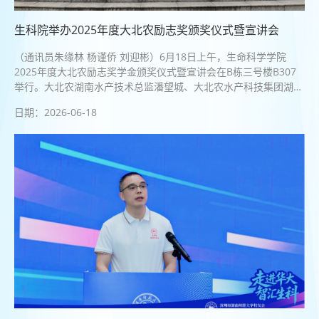
生科院举办2025年度大北农励志奖颁奖仪式暨宣讲会
（通讯员朱缘林 杨谨侨 刘迎彬）6月18日上午，生命科学学院
2025年度大北农励志奖学金颁奖仪式暨宣讲会在B栋三号楼B307
举行。大北农湖南水产技术总监潘望城、大北农水产科技集团湖南
区人力经理周琦，学院院长胡胜标、学工办主任兼2022级辅导员
日期：2026-06-18
刘迎彬，2...