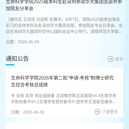
生命科学学院2025级本科生赴深圳参观华大集团总部并参
加院友分享会
（通讯员 王佳佳 刘迎彬 彭赛丰）6月7日，我院2025级参加海滨
实习的全体本科生赴深圳华大集团总部，参加院友专业分享会。会
议在深圳华大基因时空中心国际会议中心举行。湖南师范大学副校
长刘红荣及相关职能部门负责人出席活动。生命科学学院党委书记
日期：2026-06-09
谢罗庚、院长胡胜标、副院长陈湘定、党委副书记彭赛丰，湖南省
生物研究所副所长丁金花及深圳部分校友代表也参加了...
通知公告
更多
生命科学学院2026年第二批“申请-考核”制博士研究
生综合考核总成绩
专 业姓 名导 师总成绩备 注动物学陈北龙周琼94.4生理学李
华秋何善平89.2生理学张慧何善平81遗传学王浩臣范雄伟
90.56生物技术与工程黄劲辉刘少军88.3生物技术与工程李旭
了解更多
日期：2026-06-30
东王智93.6生物技术与工程周仁龙谢华平89.2挂何流琴生物
技术与工程赵岳谢华平87.8挂何流琴生物技术与工程安万阳
王颖88.6挂容明强生物技术与工程张天亦王颖87.1挂容明强