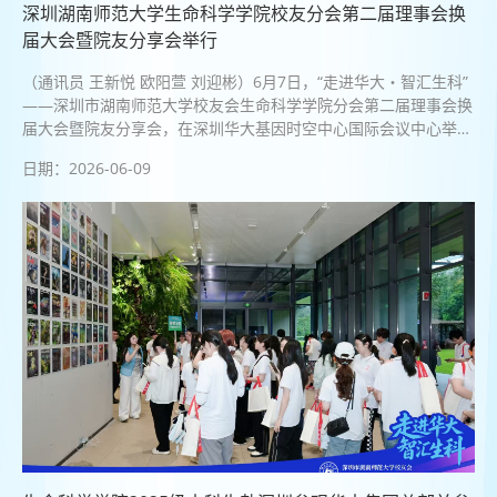
深圳湖南师范大学生命科学学院校友分会第二届理事会换
届大会暨院友分享会举行
（通讯员 王新悦 欧阳萱 刘迎彬）6月7日，“走进华大・智汇生科”
——深圳市湖南师范大学校友会生命科学学院分会第二届理事会换
届大会暨院友分享会，在深圳华大基因时空中心国际会议中心举
行。湖南师范大学副校长刘红荣出席活动。活动伊始，全体人员合
日期：2026-06-09
影留念。本次大会分为换届大会、院友分享、参访交流三个环节。
换届大会环节庄重有序。主持...