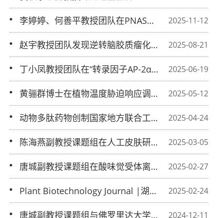
修复领域取得新进展
李婷婷、何善平教授团队在PNAS上发
2025-11-12
表研究成果：病毒劫持细胞“能量哨
赵宇教授团队发现逆转脑胶质瘤化疗抵
2025-08-21
兵”，助推恶性淋巴瘤生长
抗新靶点
丁小凤教授团队在“转录因子AP-2α通过
2025-06-19
调控脂质代谢和炎症反应抑制肝细胞癌
黄骊群博士在植物温度胁迫响应调控机
2025-05-12
发生发展”研究中的新进展
制方面的研究取得新进展
动物多肽药物创制国家地方联合工程实
2025-04-24
验室在钠通道多肽毒素领域取得突破
陈海燕副教授课题组在人工皮肤研究方
2025-03-05
向取得新进展
唐城副教授课题组在酸味觉受体离子通
2025-02-27
道OTOP1研究方向取得重要进展
Plant Biotechnology Journal |湖南师
2025-02-24
大田连福博士课题组揭示水稻叶片发育
唐城副教授课题组与佛罗里达大学合
2024-12-11