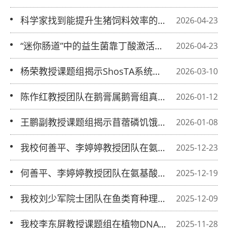
组研究揭示复杂花形态演化规律
科学家找到能提升生猪饲料效率的“天
2026-04-23
“迷你肠道”中的益生菌靠丁酸激活肠道
2026-04-23
健康开关
杨荣教授课题组揭示ShosTA系统介导
2026-03-10
细菌抗噬菌体防御的分子机制
陈作红教授团队在鹅膏属鹅膏组真菌的
2026-01-12
毒素分布与进化研究 方面取得重要进
王鹏副教授课题组揭示苜蓿磷饥饿反应
2026-01-08
展
调控网络控制微生物介导的氮磷吸收平
我校何善平、李婷婷教授团队在氨基酸
2025-12-23
衡机制
感知与肿瘤代谢研究领域取得新进展 ​
何善平、李婷婷教授团队在氨基酸感知
2025-12-19
与肿瘤代谢研究领域取得新进展
我校刘少军院士团队在鱼类育种理论和
2025-12-09
技术方面取得创新性成绩
我校李东屏教授课题组在植物DNA损伤
2025-11-28