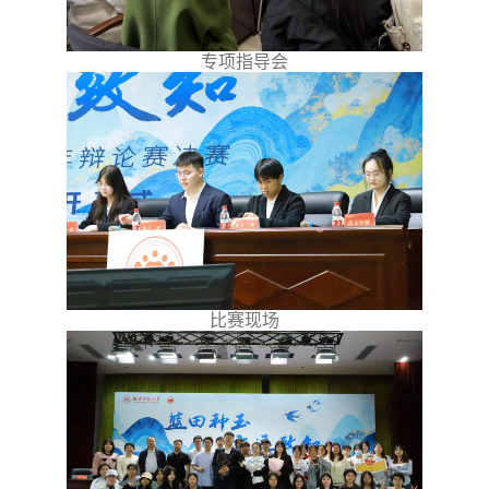
专项指导会
比赛现场