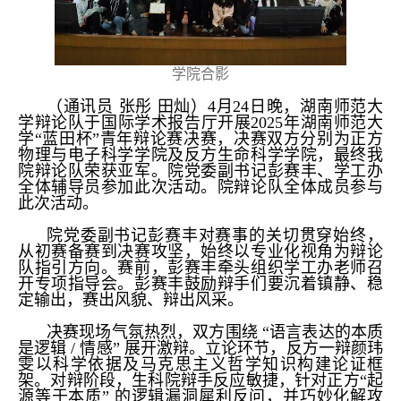
学院合影
（通讯员 张彤 田灿）4月24日晚，湖南师范大
学辩论队于国际学术报告厅开展2025年湖南师范大
学“蓝田杯”青年辩论赛决赛，决赛双方分别为正方
物理与电子科学学院及反方生命科学学院，最终我
院辩论队荣获亚军。院党委副书记彭赛丰、学工办
全体辅导员参加此次活动。院辩论队全体成员参与
此次活动。
院党委副书记彭赛丰对赛事的关切贯穿始终，
从初赛备赛到决赛攻坚，始终以专业化视角为辩论
队指引方向。赛前，彭赛丰牵头组织学工办老师召
开专项指导会。彭赛丰鼓励辩手们要沉着镇静、稳
定输出，赛出风貌、辩出风采。
决赛现场气氛热烈，双方围绕 “语言表达的本质
是逻辑 / 情感” 展开激辩。立论环节，反方一辩颜玮
雯以科学依据及马克思主义哲学知识构建论证框
架。对辩阶段，生科院辩手反应敏捷，针对正方“起
源等于本质” 的逻辑漏洞犀利反问，并巧妙化解攻