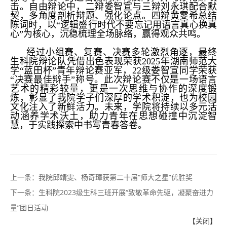
击。自由辩论中，二辩娄智宣与三辩刘永琪配合默
契，多角度剖析辩题、强化论点。四辩黄雯希总结
陈词时，以“逻辑盛行时代不要忘记用语言真心换真
心”为核心，沉稳梳理全场脉络，赢得观众共鸣。
经过小组赛、复赛、决赛多轮激烈角逐，最终
生科院辩论队凭借出色表现荣获2025年湖南师范大
学“蓝田杯”青年辩论赛亚军，22级娄智宣同学荣获
“决赛最佳辩手”称号。此次辩论赛不仅是一场语言
艺术的精彩较量，更是一次思维与协作的深度锻
炼，彰显了我院学子们深厚的学术积淀，也为校园
文化注入了新鲜活力。未来，学院将持续以多元活
动涵养学术沃土，助力青年在思想碰撞中沉淀智
慧，于实践探索中书写青春答卷。
上一条：
我院邱靖雯、杨奇璋获第二十届“师大之星”优胜奖
下一条：
生科院2023级生科三班开展“致敬革命先驱，凝聚奋进力
量”团日活动
【关闭】