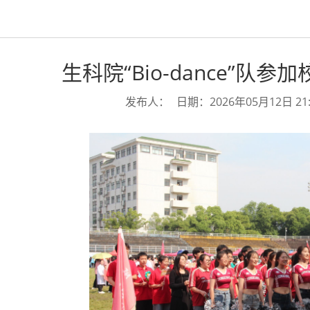
生科院“Bio-dance”队
发布人：
日期：2026年05月12日 21: