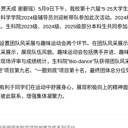
 贾天成 谢碧瑶）5月9日下午，我校第十六届“5·25大
科学学院2024级辅导员刘迎彬带队参加此次活动。20
。生科院2023级、2024级、2025级部分本科生共同参
设置团队风采展与趣味运动会两个环节。在团队风采展示
风采展示，展现队伍风貌。趣味运动会包括携手并进、趣
“
”
经现场评审与成绩统计，生科院
Bio-dance
队获得团队风
”
“
”
进
项目第九名、
一圈到底
项目第十名，最终团体总分位
有利于同学们在运动中舒展身心，展现积极向上的精神面
进彼此联系，增强集体凝聚力。
院开展国家助学贷款政策宣传系列活动