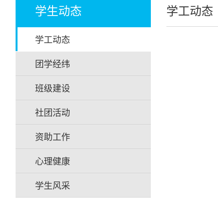
学生动态
学工动态
学工动态
团学经纬
班级建设
社团活动
资助工作
心理健康
学生风采