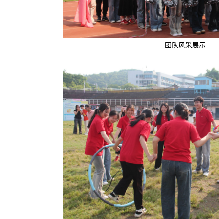
团队风采展示