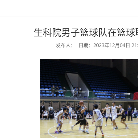
生科院男子篮球队在篮球
发布人：
日期：2023年12月04日 21: