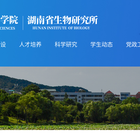
建设
人才培养
科学研究
学生动态
党政