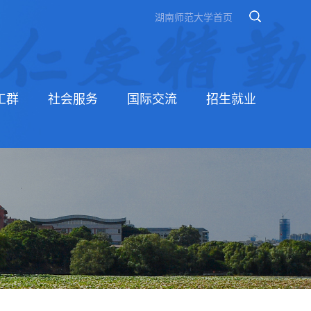
湖南师范大学首页
工群
社会服务
国际交流
招生就业