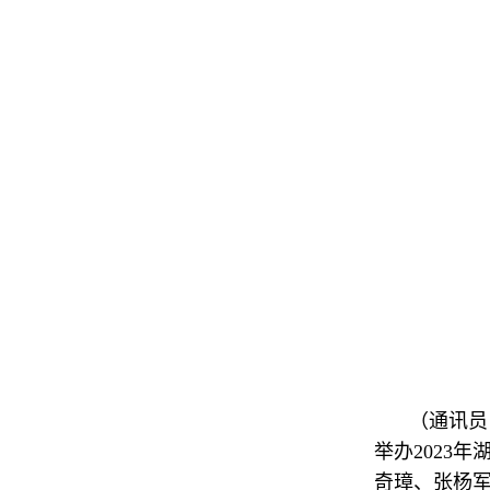
（通讯员
举办2023
奇璋、张杨