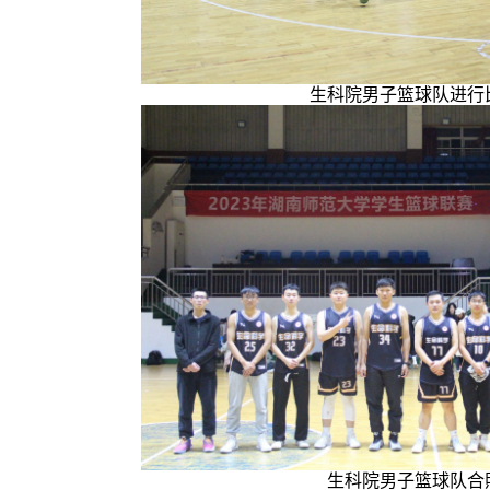
生科院男子篮球队进行
生科院男子篮球队合