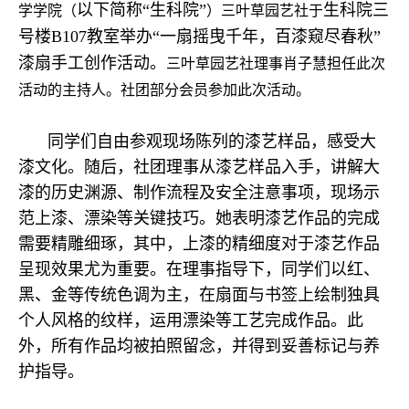
以下简称“生科院”
生科院三
学学院（
）
三叶草园艺社于
号楼B107教室举办“一扇摇曳千年，百漆窥尽春秋”
漆扇手工创作活动。
三叶草园艺社理事肖子慧担任此次
活动的主持人。社团部分会员参加此次活动。
同学们自由参观现场陈列的漆艺样品，感受大
漆文化。随后，社团理事从漆艺样品入手，讲解大
漆的历史渊源、制作流程及安全注意事项，现场示
范上漆、漂染等关键技巧。她表明漆艺作品的完成
需要精雕细琢，其中，上漆的精细度对于漆艺作品
呈现效果尤为重要。在理事指导下，同学们以红、
黑、金等传统色调为主，在扇面与书签上绘制独具
个人风格的纹样，运用漂染等工艺完成作品。此
外，所有作品均被拍照留念，并得到妥善标记与养
护指导。