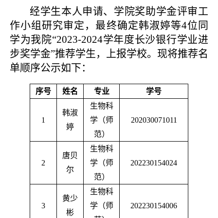
经学生本人申请、学院奖助学金评审工
作小组研究审定，最终确定韩淑婷等4位同
学为我院“2023-2024学年度长沙银行学业进
步奖学金”推荐学生，上报学校。现将推荐名
单顺序公示如下：
序号
姓名
专业
学号
生物科
韩淑
1
学（师
202030071011
婷
范）
生物科
唐贝
2
学（师
202230154024
尔
范）
生物科
黄少
3
学（师
202230154006
彬