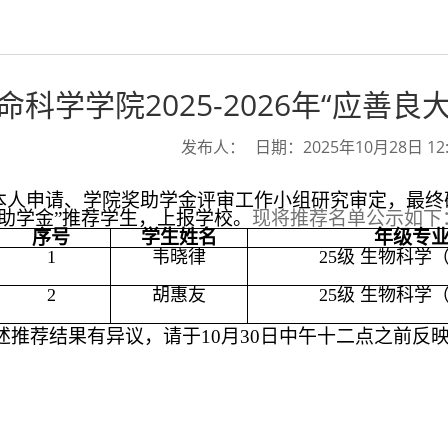
命科学学院2025-2026年“应善
发布人：
日期：2025年10月28日 12:
本人申请、
学院奖
助学金评审工作小组研究审定，最终确定
学助学金”推荐学生，上报学校。
现将推荐名单公示如下
序号
学生姓名
年级专
1
韦晓律
25级 生物科学
2
胡惠友
25级 生物科学
述推荐结果有
异议，请于10月30日中午十二点之前反