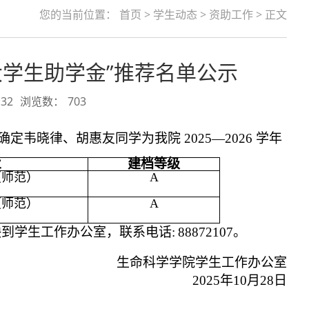
您的当前位置：
首页
>
学生动态
>
资助工作
> 正文
良大学生助学金”推荐名单公示
32
浏览数：
703
韦晓律、胡惠友同学为我院 2025—2026 学年
：
业
建档等级
（师范）
A
（师范）
A
映到学生工作办公室，联系电话:
88872107。
生命科学学院学生工作办公室
2025年10月28日