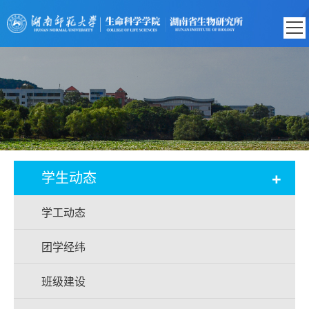
+
学生动态
学工动态
团学经纬
班级建设