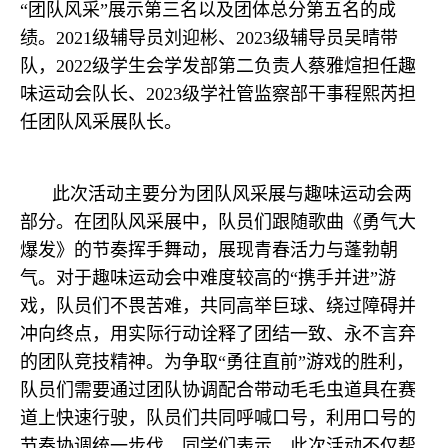
“团队风采”展示第三名以及团体总分第五名的成
绩。2021级辅导员刘迎彬、2023级辅导员吴晴带
队，2022级学生会学发部第二负责人蔡雅煊担任趣
味运动会队长、2023级学社管监察部干事程熙芮担
任团队风采展队长。
此次活动主要分为团队风采展与趣味运动会两
部分。在团队风采展中，队员们跟随歌曲《勇气大
爆发》的节奏挥手舞动，展现青春活力与蓬勃朝
气。对于趣味运动会中难度较高的“携手并进”游
戏，队员们不畏苦难，共同高举巨球、绕过障碍并
冲向终点，用实际行动诠释了团结一致、永不言弃
的团队竞技精神。为争取“勇往直前”游戏的胜利，
队员们需要通过团队协调配合带动毛毛虫道具在赛
道上快速行驶，队员们共同呼喊口号，利用口号的
节奏协调统一步伐。同学们表示，此次活动不仅帮