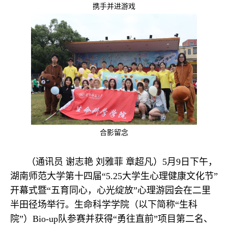
携手并进游戏
合影留念
（通讯员 谢志艳 刘雅菲 章超凡）5月9日下午，
湖南师范大学第十四届“5.25大学生心理健康文化节”
开幕式暨“五育同心，心光绽放”心理游园会在二里
半田径场举行。生命科学学院（以下简称“生科
院”）Bio-up队参赛并获得“勇往直前”项目第二名、