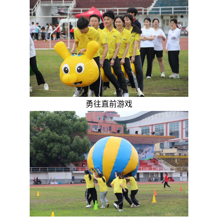
勇往直前游戏