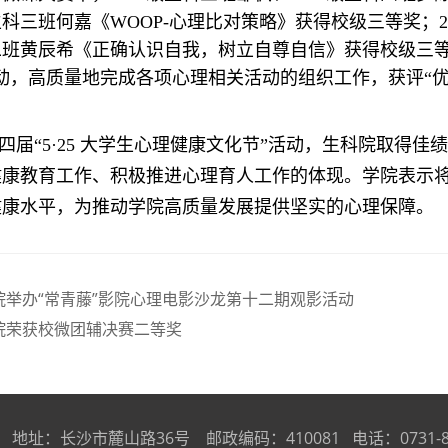
级生科三班何嘉《WOOP-心理比对策略》获得校级三等奖；2
科二班黄辰希《正确认识自我，树立自尊自信》获得校级三等
动，高质量地完成各项心理相关活动的组织工作，获评“优
四届“5·25 大学生心理健康文化节”活动，生科院取得
健康教育工作、积极推进心理育人工作的体现。学院表示
健康水平，为推动学院高质量发展提供坚实的心理保障。
院举办“常青藤”影院心理电影沙龙第十二期观影活动
院荣获校微团辅决赛二等奖
沙市麓山路36号 邮政编码：410081 电话：0731-888725