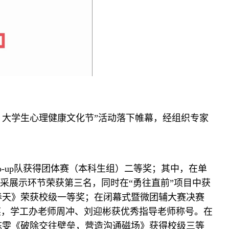
5 大学生心理健康文化节”活动落下帷幕，经组织专家
io-up队获得团体赛（本科生组）二等奖；其中，在单
风采展示环节荣获第三名，同时在“勇往直前”项目中获
的春天》荣获校级一等奖；在闭幕式暨微团辅大赛决赛
奖，学工办老师周冲、刘迎彬获优秀指导老师称号。在
罗陈雯《破除交往壁垒，营造沟通磁场》获得校级三等