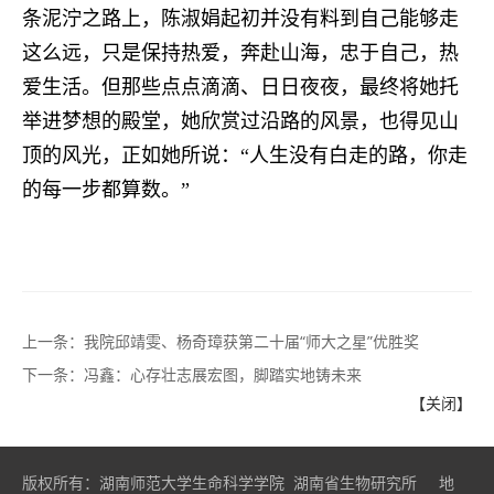
条泥泞之路上，陈淑娟起初并没有料到自己能够走
这么远，只是
保持热爱，奔赴山海，忠于自己，热
爱生活。但那些点点滴滴、日日夜夜，最终将她托
举进梦想的殿堂，她欣赏过沿路的风景，也得见山
顶的风光，
正如她所说：“人生没有白走的路，你走
的每一步都算数。”
上一条：
我院邱靖雯、杨奇璋获第二十届“师大之星”优胜奖
下一条：
冯鑫：心存壮志展宏图，脚踏实地铸未来
【关闭】
版权所有：湖南师范大学生命科学学院 湖南省生物研究所 地