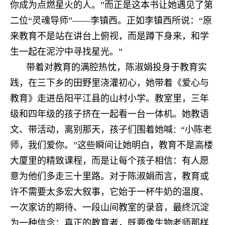
你成为点燃星火的人。”而正是这本书让她遇见了第
二位“灵魂导师”——李镇西。正如李镇西所说
：“
原
来教育不是站在讲台上俯视，而是蹲下身来，和学
生一起在泥泞中寻找星光。”
带着对教育的满腔热忱，陈淑娟投身于教育实
践，在三下乡的田野里浇灌初心，她带着《爱心与
教育》走进岳阳平江县的山村小学。教室里，三年
级和四年级的孩子挤在一起看一台一体机。她教语
文、带活动，离别那天，孩子们围着她喊
“小陈老
：
师，我们爱你。”这些瞬间让她明白，教育不是高楼
大厦里的精致课程，而是让每个孩子相信：有人愿
意为他们多走三十里路。对于陈淑娟而言，教育或
许不需要太多宏大叙事，它始于一杯牛奶的温度、
一次家访的期待、一段山间教室的录音，最终沉淀
为一种信念：真正的教育者，既要像生物老师那样