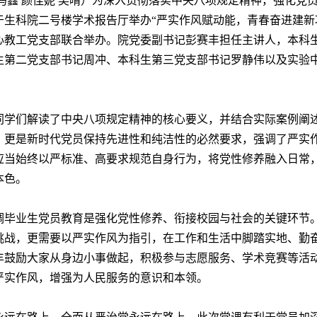
冯鑫
颜佳妮
吴晴）为深入贯彻落实中央八项规定精神，强化党员
于生科院二号楼学术报告厅举办“严实作风赋动能，青春奋进建新
心教工党支部联合举办。院党委副书记彭赛丰担任主讲人，本科
生第二党支部书记周冲、本科生第三党支部书记罗静伟以及实验
同学们解读了中央八项规定精神的核心要义，并结合实际案例阐
，更是新时代党员保持先进性和纯洁性的必然要求，强调了严实
应当始终以严标准、高要求规范自身行为，将党性修养融入日常
本色。
调毕业生党员教育是强化党性修养、衔接校园与社会的关键环节
挑战，更需要以严实作风为指引，在工作和生活中脚踏实地、勤
丰鼓励大家从身边小事做起，积极参与志愿服务、学术竞赛等活
严实作风，增强为人民服务的意识和本领。