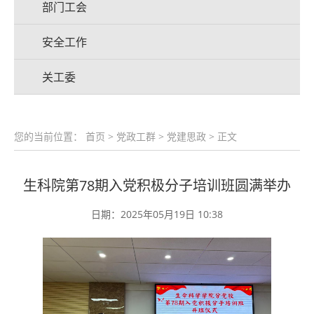
部门工会
安全工作
关工委
您的当前位置：
首页
>
党政工群
>
党建思政
> 正文
生科院第78期入党积极分子培训班圆满举办
日期：2025年05月19日 10:38