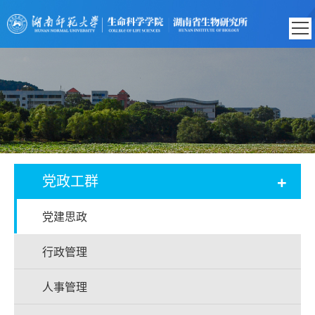
+
党政工群
党建思政
行政管理
人事管理