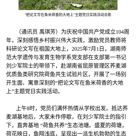
“把论文写在鱼米荷香的大地上”主题党日实践活动合影
（通讯员
禹琪芳
）
为庆祝中国共产党成立
104周
年，深刻感悟乡村振兴伟大实践，激励党员教师将
科研论文写在祖国大地上，2025年7月1日，湖南师
范大学遗传与发育生物学系党支部在支部第一书记
刘少军院士的带领下，赴湖南省屈原管理区荞麦湖
优质鱼类研究院
荷鱼共生试验片区，开展了一场别
开生面、寓意深刻的
“把论文写在鱼米荷香的大地
上”主题党日实践活动。
上午8时，党员们满怀热情从学校出发。抵达荞
麦湖基地后，大家未作停歇，在刘少军院士的指引
下，直奔基地 “荷鱼共养”生态池塘。盛夏的荷塘，
荷花映日，鱼翔浅底，呈现出一派生机勃勃的生态