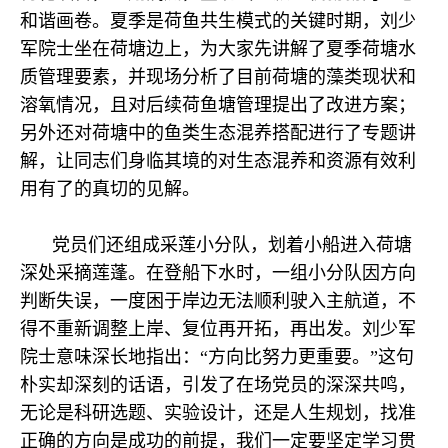
和谐画卷。夏季是荷鱼共生模式的关键时期，刘少
军院士坐在荷塘边上，为大家先讲解了夏季荷塘水
质管理要素，并现场分析了目前荷塘的藻类现状和
溶氧情况，且对后续荷鱼塘管理提出了改进方案；
另外还对荷塘中的鱼类生态混养搭配进行了专题讲
解，让同志们身临其境的对生态混养和资源有效利
用有了的真切的见解。
党员们还组成采莲小分队，划着小船进入荷塘
深处采摘莲蓬。在登船下水时，一组小分队因方向
判断失误，一度困于岸边无法顺利驶入主航道，不
得不重新调整上岸、复位再开拓，再出发。刘少军
院士意味深长地指出：“方向比努力更重要。”这句
朴实却深刻的话语，引发了在场党员的深深共鸣，
无论是科研选题、实验设计，还是人生规划，找准
正确的方向是成功的前提，我们一定要坚定学习贯