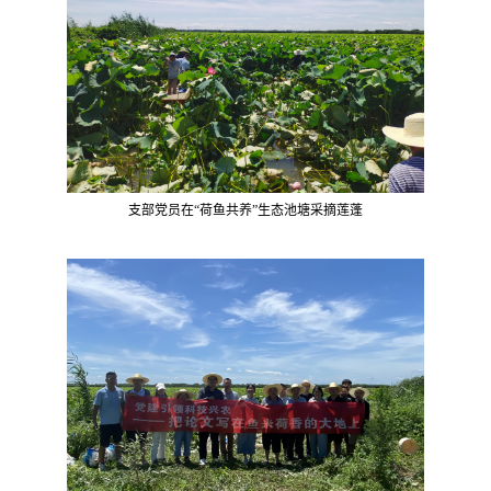
支部党员在
“荷鱼共养”生态池塘采摘莲蓬