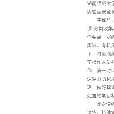
湖南师范大
实验室安全
演练前
调“分类收
作要点。演
废液、有机
下，将废液
室操作人员
作，第一时
速穿戴防化
理，做好标
处置预期目
此次演
演练，持续