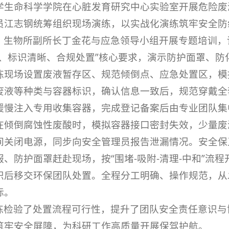
学生命科学学院在心脏发育研究中心实验室开展危险废
员江志钢统筹组织现场演练，以实战化演练筑牢安全
，生物所副所长丁金花与应急领导小组开展专题培训，
集、标识清晰、合规处置”核心要求，演示防护面罩、
练现场设置废液暂存区、规范倾倒点、应急处置区，模
废液等种类与容器标识，确认信息一致后，规范穿戴全
缓慢注入专用收集容器，完成登记备案后由专业团队集中
在倾倒腐蚀性废酸时，模拟容器接口密封失效，少量废
间关闭电源，同步向安全管理员报告泄漏情况。安全保
服、防护面罩赶赴现场，按“围堵-吸附-清理-中和”流
识后移交环保团队处置。全程分工明确、操作规范，从
标。
练检验了处置流程可行性，提升了团队安全责任意识与
筑牢安全屏障，为科研工作高质量开展保驾护航。