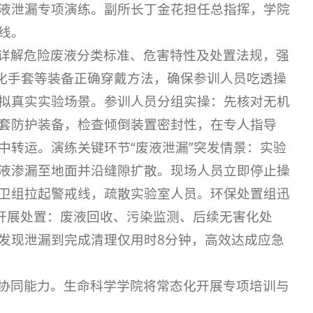
液泄漏专项演练。副所长丁金花担任总指挥，学院
防线。
详解危险废液分类标准、危害特性及处置法规，强
防化手套等装备正确穿戴方法，确保参训人员吃透操
拟真实实验场景。参训人员分组实操：先核对无机
套防护装备，检查倾倒装置密封性，在专人指导
转运。 演练关键环节“废液泄漏”突发情景：实验
液渗漏至地面并沿缝隙扩散。现场人员立即停止操
卫组拉起警戒线，疏散实验室人员。环保处置组迅
程开展处置：废液回收、污染监测、后续无害化处
发现泄漏到完成清理仅用时8分钟，高效达成应急
协同能力。生命科学学院将常态化开展专项培训与