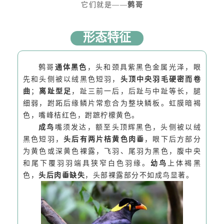
它们就是——
鹩哥
形态特征
鹩哥
通体黑色
，头和颈具紫黑色金属光泽，眼
先和头侧被以绒黑色短羽，
头顶中央羽毛硬密而卷
曲
；
离趾型足
，趾三前一后，后趾与中趾等长，腿
细弱，跗跖后缘鳞片常愈合为整块鳞板。
虹膜暗褐
色，嘴峰桔红色，跗蹠柠檬黄色。
成鸟
嘴须发达，额至头顶辉黑色，头侧被以绒
黑色短羽，
头后有两片桔黄色肉垂
，眼下后方部分
为黄色或深黄色裸露，飞羽、尾羽为黑色，腹中央
和尾下覆羽羽端具狭窄白色羽缘。
幼鸟
上体褐黑
色，
头后肉垂缺失
，头部裸露部分不如成鸟显著。