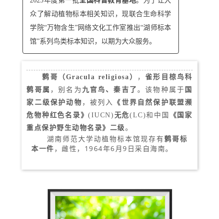
2025年度第一批
全国科普教育基地
。为了让大
众了解动植物标本相关知识，现联合生命科学
学院“万物含生”网络文化工作室推出“湖师标本
馆”系列鸟类标本知识，以期为大众服务。
鹩哥（
Gracula religiosa
）
，
雀形目椋鸟科
鹩哥属
，别名为
九官鸟、秦吉了
。该物种属于
国
家二级保护动物
，被列入
《世界自然保护联盟濒
危物种红色名录》
(IUCN)
无危
(LC)和中国
《国家
重点保护野生动物名录》二级
。
湖南师范大学动植物标本馆现存有
鹩哥
标
本
一件
，雌性，1964年6月9日采自海南。