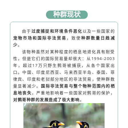
种群现状
由于
过度捕捉和环境条件恶化
以及一些国家的
宠物市场和国际非法贸易
，致使
种群数量日趋减
少
。
该物种虽然对某种程度的栖息地退化具有耐受
性，但是它们的国际贸易量却很大：从1994-2003
年，超过17万只野生鹩哥被捕获，从各个国家出
口。中国、印度尼西亚、马来西亚半岛、泰国、菲
律宾、印度和老挝部分地区的非法贸易，使种群数
量显著减少。
国际非法贸易与整个物种范围内的栖
息地丧失
，严重地影响着一些国家对鹩哥的保护，
对鹩哥种群的发展造成了极大影响
。