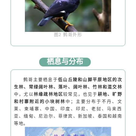
图2 鹩哥外形
栖息与分布
鹩哥主要栖息于
低山丘陵和山脚平原地区的次
生林、常绿阔叶林、落叶、阔叶林、竹林和混交林
中，尤以
林缘疏林地区
较常见，也见于
耕地、旷野
和村寨附近的小块树林
中；
主要分布于不丹、文
莱、柬埔寨、中国、印度、印尼、老挝、马来西
亚、缅甸、尼泊尔、菲律宾、新加坡、泰国和越南
等地。