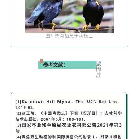
图6 鹩哥栖息于树枝上
参考文献：
Common Hill Myna
[1]
．The IUCN Red List．
2019-02.
[2]赵正阶．《中国鸟类志》下卷（雀形目）：吉林科学
技术出版社，2001年6月：180-181.
国家林业和草原局农业农村部公告2021年第3
[3]
号
．
[4]
濒危野生动植物种国际贸易公约附录Ⅰ、附录Ⅱ和附