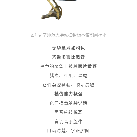
图1 湖南师范大学动植物标本馆鹩哥标本
无华墨羽如鸦色
巧舌多言比凤音
黑色的脑袋上披着
两片黄菱
赭喙、红爪、墨尾
它们英姿勃勃、聪明灵敏
模仿能力极强
它们扬着脑袋说话
声音婉转悦耳
音调富于旋律
口齿清楚、字正腔圆