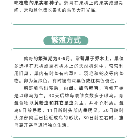
吃
植物的果实和种子
。鹩哥在果树上的果实成熟期
间，常和其他嗜吃果实的鸟类大群光临。
繁殖方式
鹩哥的
繁殖期为4-6月
。常
营巢于乔木上
，巢位
多选择在死树或腐朽树木上的天然树洞中，常常利
用旧巢，巢内有时垫有枯草叶、羽毛和蛇皮等内垫
物。卵为蓝绿色，有时被有深栗色或红褐色斑点。
鹩哥雏鸟出壳后，由
雌、雄鸟哺育
，育雏开始
是以雌鸟为主，30天后雄鸟喂雏次数多于雌鸟。育
雏食物以
黄粉虫和其它昆虫
为主，并补充钙质。雏
鸟8日龄睁眼，11日龄时头部肉垂明显，20日龄时
头颈部肉垂已接近成鸟的形状，30日龄左右时，雏
鸟离开亲鸟进行独立生活。