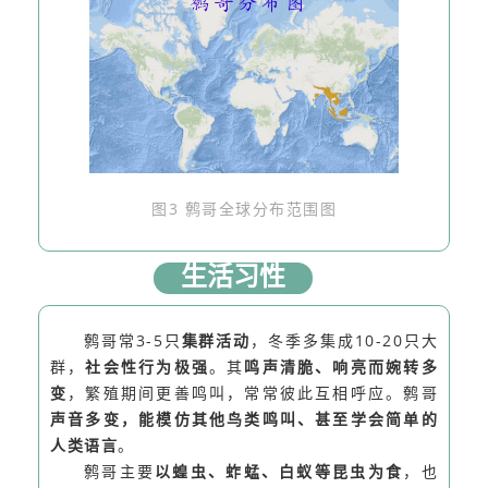
图3 鹩哥全球分布范围图
生活习性
鹩哥常3-5只
集群活动
，冬季多集成10-20只大
群，
社会性行为极强
。其
鸣声清脆、响亮而婉转多
变
，繁殖期间更善鸣叫，常常彼此互相呼应。鹩哥
声音多变，能模仿其他鸟类鸣叫、甚至学会简单的
人类语言
。
鹩哥主要
以
蝗虫、蚱蜢、白蚁等昆虫
为食
，也