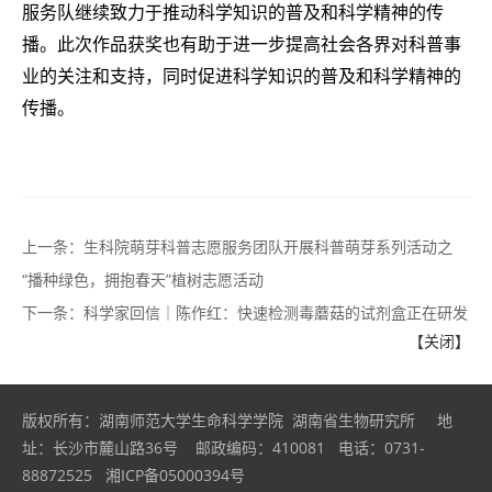
服务队继续致力于推动科学知识的普及和科学精神的传
播。此次作品获奖也有助于进一步提高社会各界对科普事
业的关注和支持，同时促进科学知识的普及和科学精神的
传播。
上一条：
生科院萌芽科普志愿服务团队开展科普萌芽系列活动之
“播种绿色，拥抱春天”植树志愿活动
下一条：
科学家回信｜陈作红：快速检测毒蘑菇的试剂盒正在研发
【关闭】
版权所有：湖南师范大学生命科学学院 湖南省生物研究所 地
址：长沙市麓山路36号 邮政编码：410081 电话：0731-
88872525 湘ICP备05000394号