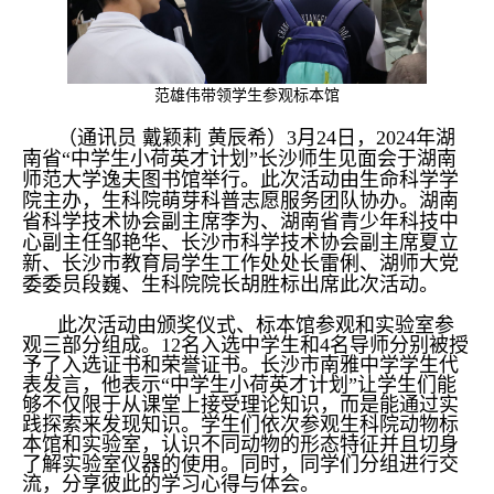
范雄伟带领学生参观标本馆
（通讯员
戴颖莉
黄辰希
）3
月24日
，2024
年
湖
南省“中学生小荷英才计划”长沙师生见面会
于湖南
师范大学逸夫图书馆举行。此次活动由生命科学学
院主办，生科院萌芽科普志愿服务团队协办。湖南
省科学技术协会副主席李为、湖南省青少年科技中
心副主任邹艳华、长沙市科学技术协会副主席夏立
新、长沙市教育局学生工作处处长雷俐、湖师大党
委委员段巍、生科院院长胡胜标出席此次活动。
此次活动由颁奖仪式、标本馆参观和实验室参
观三部分组成。12名入选中学生和4名导师分别被授
予了入选证书和荣誉证书。长沙市南雅中学学生代
表发言，他表示“中学生小荷英才计划”让学生们能
够不仅限于从课堂上接受理论知识，而是能通过实
践探索来发现知识。学生们依次参观生科院动物标
本馆和实验室，认识不同动物的形态特征并且切身
了解实验室仪器的使用。同时，同学们分组进行交
流，分享彼此的学习心得与体会。