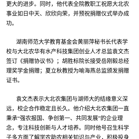
更大的进步。同时，他代表全院教职工祝愿大北农
事业如日中天、欣欣向荣，并预祝捐赠仪式举办成
功。
湖南师范大学教育基金会黄丽萍秘书长代表学
校与大北农华有水产科技集团创业人才总监袁文杰
签
订
《捐赠协议书》；胡胜标院长接受岳刚毅总经
理奖学金捐赠；夏立秋教授为喻海燕总监颁发捐赠
证书。
袁文杰表示大北农集团与湖师大的结缘意义深
远，校企合作稳定且长久。他介绍大北农集团一直
秉承“强农报国、争创第一、共同发展”的企业理
念，专注科技创新与人才培养。同时他号召生科学
子多方面了解学农助农相关知识与产业，积极投身