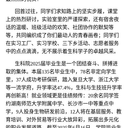
回首过往，同学们求知路上的坚实步履，课堂
上的热烈研讨，实验室里的严谨探索，还有宿舍夜
话的温暖、班级活动的欢笑、社团协作的默契等
等，共同编织成了你们最动人的青春画卷；同学们
在实习工厂、实习学校、三下乡活动、志愿者服务
中的点点滴滴，无不展示着生科学子的卓越风采。
生科院2025届毕业生是一个团结奋斗、拼搏进
取的集体。本届135名毕业生中，78名非定向学生
里，37人成功考研保研，踏入复旦大学、浙江大学
等一流学府，升学率达47.4%，生科与生技班升学率
再创新高！就业领域更是佳绩频传：20余名同学签
约湖南师范大学附属中学、长沙市一中等重点中
学，9人投身生物研发前沿，12人将在基层服务、教
育培训、对外贸易等行业大放异彩，拓展出多元化
的职业发展道路。截至2025年6月16日，学院毕业生