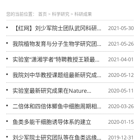
您的当前位置：
首页
>
科学研究
>
科研成果
【红网】刘少军院士团队武冈科研项目
2021-05-30
初具成效 800多万尾新品种鱼苗培育成
我院植物发育与分子生物学研究团队研
2021-05-26
功
究成果获2020年度高等学校科学研究
实验室“潇湘学者”特聘教授王颖最新研
2021-04-01
优秀成果奖
究成果在PNAS上发表
我院刘中华教授课题组最新研究成果在
2020-05-12
Nature Communications上发表
实验室最新研究成果在Nature
2020-05-11
Communications上发表
二倍体和四倍体鲫鱼中细胞周期相关基
2020-03-26
因表达谱分析
鱼类多能干细胞诱导体系的建立
2020-01-15
刘少军院士研究团队等在鱼类远缘杂交
2019-12-31