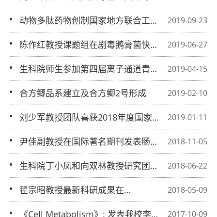
研究领域取得新进展
动物多肽药物创制国家地方联合工程实
2019-09-23
验室发表JMC封面文章
陈作红教授课题组在剧毒鹅膏菌快速分
2019-06-27
子检测研究中取得重要进展
生科院师生参加第四届离子通道青年学
2019-04-15
者学术论坛
合方鲫品系建立及合方鲫2号形成
2019-02-10
刘少军教授团队喜获2018年度国家科
2019-01-11
技进步二等奖
尹佳副教授在国际著名期刊发表肠道菌
2018-11-05
群代谢物综述
生科院丁小凤和向双林教授研究团队发
2018-06-22
现肝细胞癌抑制新基因—AP-2β
翟宗昭教授最新科研成果在
2018-05-09
《Immunity》发表
《Cell Metabolism》: 发表我校李国林
2017-10-09