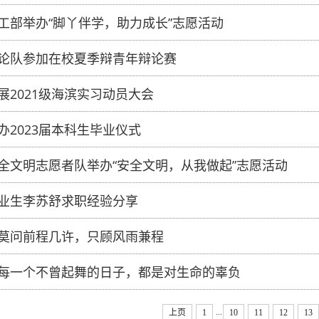
工部举办“脚丫伴学，助力成长”志愿活动
论队参加在校夏季辩青年辩论赛
展2021级海滨实习动员大会
办2023届本科生毕业仪式
全文明志愿者队举办“安全文明，从我做起”志愿活动
业生李苏舒求职经验分享
莫问前程几许，只顾风雨兼程
每一个不曾起舞的日子，都是对生命的辜负
...
上页
1
10
11
12
13