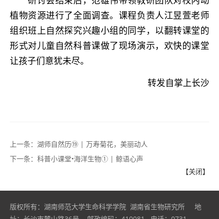
研讨会结束后，范雄伟带领教研团队对校内动
植物资源进行了全面调查。课程负责人江昱萱老师
组织班上自然探究兴趣小组的同学，以翻转课堂的
形式对儿童自然科普课做了现场演示，欢快的课堂
让孩子们意犹未尽。
转发自掌上长沙
上一条：
湖师自然历⑲ | 万寿菊花，美丽动人
下一条：
科普小课堂•海洋生物① | 鲸语心声
【关闭】
版权所有：湖南师范大学生命科学学院 湖南省生物研究所 地
址：长沙市麓山路36号 邮政编码：410081 电话：0731-