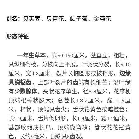
别名：
臭芙蓉、臭菊花、蝎子菊、金菊花
形态特征
一年生草本
，高50-150厘米。茎直立，粗壮，
具纵细条棱，分枝向上平展。叶羽状分裂，长5-10
厘米，宽4-8厘米，裂片长椭圆形或披针形，
边缘
具锐锯齿
，上部叶裂片的齿端有长细芒；沿叶缘
有
少数腺体
。头状花序单生，径5-8厘米，花序梗
顶端棍棒状膨大；总苞长1.8-2厘米，宽1-1.5厘
米，杯状，顶端具齿尖；舌状花黄色或暗橙色；
长2.9厘米，舌片倒卵形，长1.4厘米，宽1.2厘米，
基部收缩成长爪，顶端微弯缺；管状花花冠黄
色，长约9毫米，顶端具5齿裂。