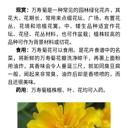
观赏：
万寿菊是一种常见的园林绿化花卉，其
花大、花期长，常用来点缀花坛、广场、布置花
丛、花境和培植花篱。中、矮生品种适宜作花
坛、花径、花丛材料，也可作盆栽；植株较高的
品种可作为背景材料或切花。
食用
：
万寿菊花可以食用。是花卉食谱中的名
菜，将新鲜的万寿菊花瓣洗净晾干，再裹上面粉
用油炸，其香味会令人垂涎三尺，就如同臭豆腐
一般，闻起来非常臭，油炸后却是香喷喷的，而
且还很美味。
药用
：万寿菊植株根、叶、花均可入药。