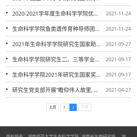
读工作方案
2020-2021学年度生命科学学院优秀研
2021-11-24
究生、优秀研究生干部评审结果公示
生命科学学院鱼类遗传育种导师团队获
2021-11-24
湖南省第二届 “优秀研究生导师团队”称
2021年生命科学学院研究生国家助学
2021-09-27
号
金、国家奖学金、学业奖学金拟推荐名
生命科学学院研究生二、三等学业奖学
2021-09-17
单公示
金分类评审细则
生命科学学院2021年研究生国家奖学
2021-09-17
金评审工作细则
研究生党支部开展“瞻仰伟人故里, 传承
2021-04-27
红色记忆”主题日活动
上页
1
2
下页
版权所有：湖南师范大学生命科学学院 湖南省生物研究所 地