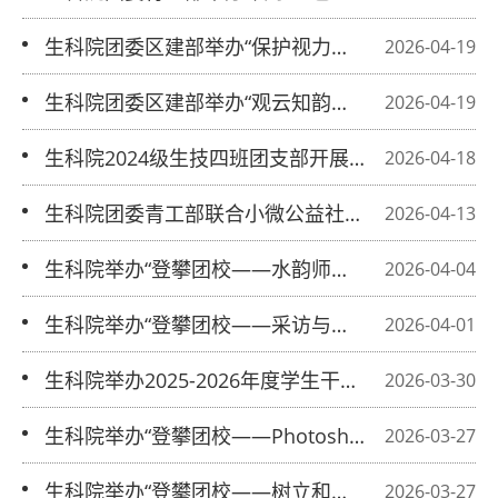
共建文明园”志愿活动
​生科院团委区建部举办“保护视力，预
2026-04-19
防近视”科普志愿活动
生科院团委区建部举办“观云知韵，妙
2026-04-19
解天语”科普志愿活动
生科院2024级生技四班团支部开展“植
2026-04-18
绿护绿守初心，青春建功生态行”主题
生科院团委青工部联合小微公益社举办
2026-04-13
团日活动
第二期敬老志愿活动
生科院举办“登攀团校——水韵师大，
2026-04-04
节水惜源”培训活动
生科院举办“登攀团校——采访与人物
2026-04-01
稿撰写”培训活动
生科院举办2025-2026年度学生干部述
2026-03-30
职大会
生科院举办“登攀团校——Photoshop
2026-03-27
的神奇技能”培训活动
生科院举办“登攀团校——树立和践行
2026-03-27