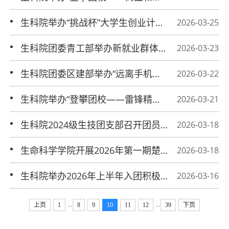
正确政绩观”培训活动
生科院举办“挑战杯”大学生创业计划竞
2026-03-25
赛院赛
生科院团委青工部举办新就业群体家庭
2026-03-23
暖心陪护志愿活动
生科院团委区建部举办“远离手机沉
2026-03-22
迷，守护健康成长”科普志愿活动
生科院举办“登攀团校——雷锋精神代
2026-03-21
代传，志愿薪火永不灭”培训活动
生科院2024级生技团支部召开团员教
2026-03-18
育评议大会
生命科学学院开展2026年第一期楚源
2026-03-18
课程《食品保健与养生》
生科院举办2026年上半年入团积极分
2026-03-16
子推选会
...
...
上页
1
8
9
10
11
12
39
下页