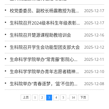
校党委委员、副校长杨震教授为我院新
2025-12-17
生讲授形势政策课专题课
生科院召开2024级本科生年级表彰大
2025-12-17
会暨期末考试动员大会
生科院召开楚源课程助教培训会
2025-12-16
生科院召开学生会功能型团支部大会
2025-12-12
生命科学学院举办“常青藤”影院心理电
2025-12-11
影沙龙第二十一期观影活动
生命科学学院举办青年志愿者精神主题
2025-12-10
宣讲会
生科院举办“青春逐梦，‘篮’不住的热爱”
2025-12-08
男生节友谊篮球联赛
...
上页
1
2
3
4
5
14
下页