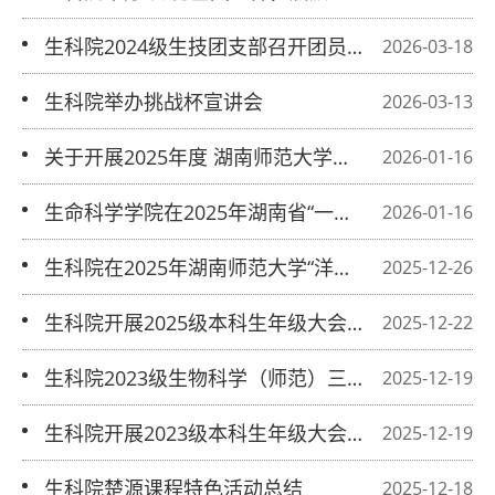
新程”精勤讲堂主题讲座
生科院2024级生技团支部召开团员教
2026-03-18
育评议大会
生科院举办挑战杯宣讲会
2026-03-13
关于开展2025年度 湖南师范大学大北
2026-01-16
农励志奖学金评审的通知
生命科学学院在2025年湖南省“一校一
2026-01-16
书”阅读推广活动中斩获多项荣誉
生科院在2025年湖南师范大学“洋光杯”
2025-12-26
第37届“未来教育家”竞赛中荣获佳绩
生科院开展2025级本科生年级大会暨
2025-12-22
期末考试动员大会
生科院2023级生物科学（师范）三班
2025-12-19
获湖南师范大学2024—2025年度 “十佳
生科院开展2023级本科生年级大会暨
2025-12-19
班集体”荣誉
期末考试动员大会
生科院楚源课程特色活动总结
2025-12-18