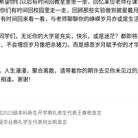
希望你们以后有时间回教室里坐一坐，回忆某位老师在课
望你们有时间回校园里走一走，回顾那些实验做到披星戴
后有时间回来看一看，与老师聊聊你的峥嵘岁月亦或是生
同学们，无论你的大学是充实，快乐，或是迷茫？都即将
时，不会埋怨岁月像把杀猪刀。而是感恩岁月赋予你的才
，人生漫漫，聚合离散，请带着你的期许去见你未见过的
处相逢。谢谢！
院2023级本科新生开学典礼老生代表王春艳发言
19级毕业典礼学生代表何云帆发言