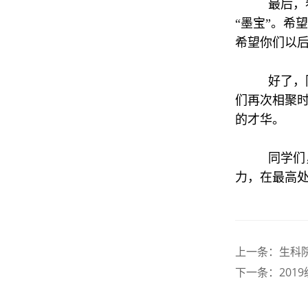
最后，
“墨宝”。希
希望你们以
好了，
们再次相聚
的才华。
同学们
力，在最高
上一条：
生科
下一条：
20