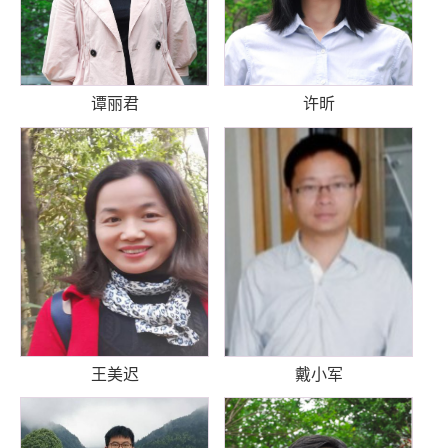
谭丽君
许昕
王美迟
戴小军