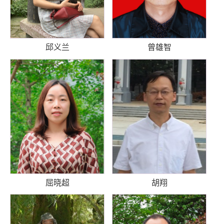
邱义兰
曾雄智
屈晓超
胡翔