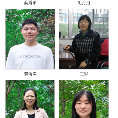
蔡秀珍
毛丹丹
黄伟涛
王迎